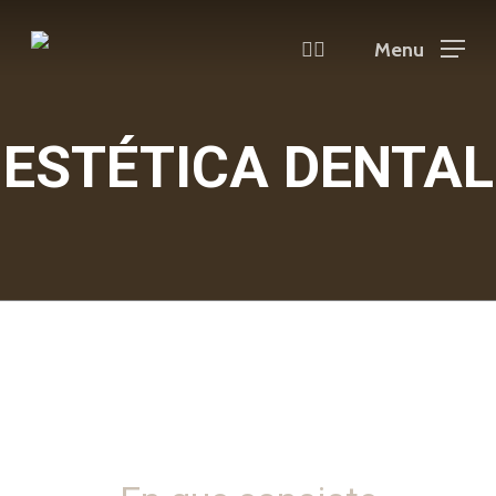
Skip
instagram
email
to
Menu
main
content
ESTÉTICA DENTAL