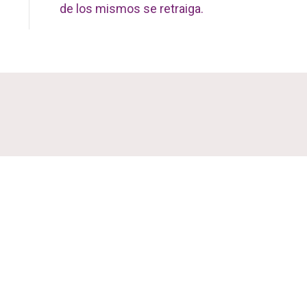
de los mismos se retraiga.
¿TIENES DUDAS?
Estamos aquí para ayudarte. ¡Envíanos un
mensaje y te responderemos pronto!